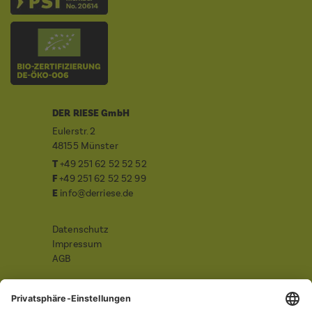
DER RIESE GmbH
Eulerstr. 2
48155 Münster
T
+49 251 62 52 52 52
F
+49 251 62 52 52 99
E
info@derriese.de
Datenschutz
Impressum
AGB