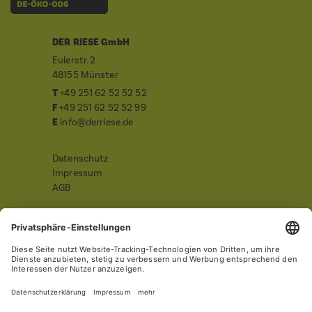
DER RIESE GmbH
Eulerstr. 2
48155 Münster
T
+49 251 62 52 52 52
F
+49 251 62 52 52 99
E
info@derriese.de
Datenschutz
Impressum
AGB