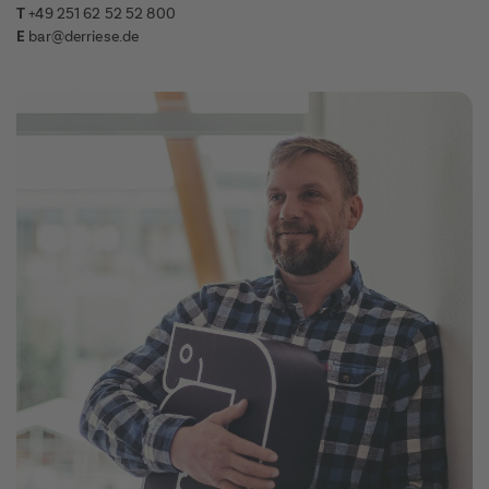
T
+49 251 62 52 52 800
E
bar@derriese.de