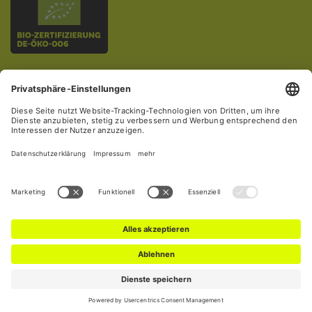
DER RIESE GmbH
Eulerstr. 2
48155 Münster
T
+49 251 62 52 52 52
F
+49 251 62 52 52 99
E
info@derriese.de
Datenschutz
Impressum
AGB