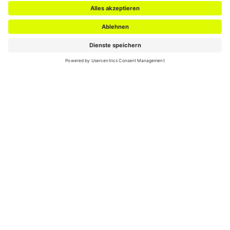
FUSSBALL
HOMEOFFICE & BÜRO
HIGHLIGHTS
Zertifikate
DER RIESE GmbH
Eulerstr. 2
48155 Münster
T
+49 251 62 52 52 52
F
+49 251 62 52 52 99
E
info@derriese.de