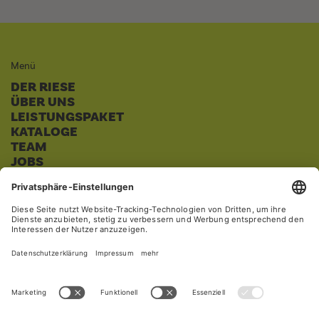
Menü
DER RIESE
ÜBER UNS
LEISTUNGSPAKET
KATALOGE
TEAM
JOBS
NEWSLETTER
FAQ
Werbewelten
WERBEKALENDER
HYGIENE & MASKEN
NACHHALTIG
MARKENARTIKEL
SOMMER